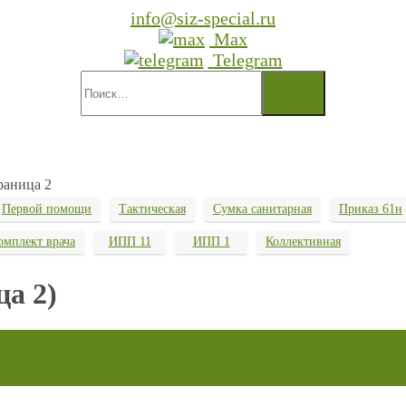
info@siz-special.ru
Max
Telegram
раница 2
Первой помощи
Тактическая
Сумка санитарная
Приказ 61н
омплект врача
ИПП 11
ИПП 1
Коллективная
ца 2)