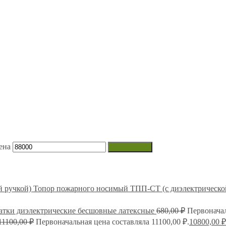
ена
Фильтрация
Топор пожарного носимый ТПП-СТ (с диэлектрическо
атки диэлектрические бесшовные латексные
680,00
₽
Первоначал
11100,00
₽
Первоначальная цена составляла 11100,00 ₽.
10800,00
₽