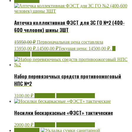
Распродажа!
Аптечка коллективная ФЭСТ для ЗС ГО №2 (400-
600 человек) шины ЗШТ
15950,00
₽
Первоначальная цена составляла
15950,00 ₽.
14500,00
₽
Текущая цена: 14500,00 ₽.
В
корзину
Быстрый просмотр
Набор перевязочных средств противоожоговый
НПС №2
3100,00
₽
В корзину
Быстрый просмотр
Носилки бескаркасные «ФЭСТ» тактические
2000,00
₽
В корзину
Быстрый просмотр
Распродажа!