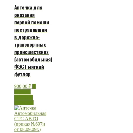
Аптечка для
оказания
первой помощи
пострадавшим
в дорожно-
транспортных
происшествиях
(автомобильная)
ФЭСТ мягкий
футляр
900,00
₽
В
корзину
Быстрый
просмотр