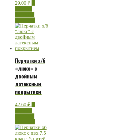
29,00
₽
В
корзину
Быстрый
просмотр
Перчатки х/б
«люкс» с
двойным
латексным
покрытием
42,60
₽
В
корзину
Быстрый
просмотр