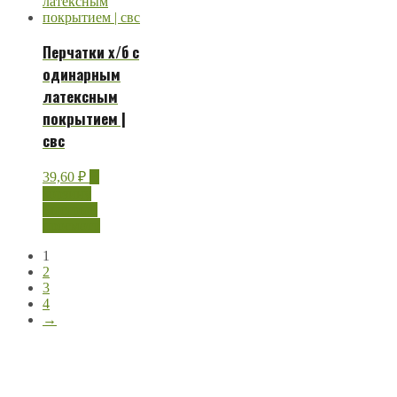
Перчатки х/б с
одинарным
латексным
покрытием |
свс
39,60
₽
В
корзину
Быстрый
просмотр
1
2
3
4
→