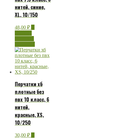
нитей, синие,
XL, 10/150
48,00
₽
В
корзину
Быстрый
просмотр
Перчатки хб
плотные без
пвх 10 класс, 6
нитей,
красные, XS,
10/250
30,00
₽
В