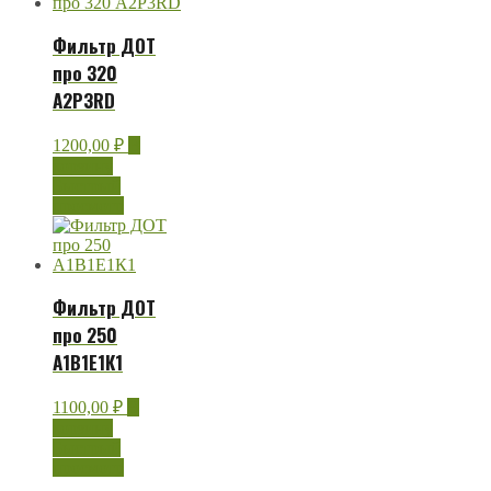
Фильтр ДОТ
про 320
А2Р3RD
1200,00
₽
В
корзину
Быстрый
просмотр
Фильтр ДОТ
про 250
А1В1Е1К1
1100,00
₽
В
корзину
Быстрый
просмотр