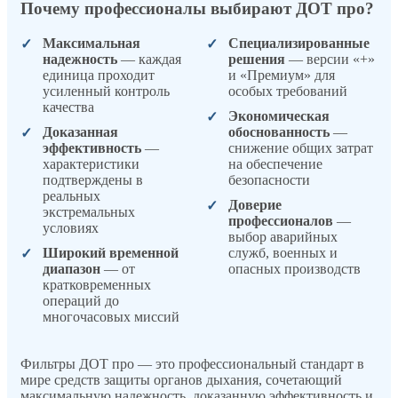
Почему профессионалы выбирают ДОТ про?
Максимальная
Специализированные
надежность
— каждая
решения
— версии «+»
единица проходит
и «Премиум» для
усиленный контроль
особых требований
качества
Экономическая
Доказанная
обоснованность
—
эффективность
—
снижение общих затрат
характеристики
на обеспечение
подтверждены в
безопасности
реальных
Доверие
экстремальных
профессионалов
—
условиях
выбор аварийных
Широкий временной
служб, военных и
диапазон
— от
опасных производств
кратковременных
операций до
многочасовых миссий
Фильтры ДОТ про — это профессиональный стандарт в
мире средств защиты органов дыхания, сочетающий
максимальную надежность, доказанную эффективность и