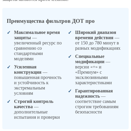
Преимущества фильтров ДОТ про
Максимальное время
Широкий диапазон
защиты
—
времени действия
—
увеличенный ресурс по
от 150 до 780 минут в
сравнению со
разных модификациях
стандартными
Специальные
моделями
модификации
—
Усиленная
версии «+» и
конструкция
—
«Премиум» с
повышенная прочность
эксклюзивными
и устойчивость к
характеристиками
экстремальным
Гарантированная
условиям
надежность
—
Строгий контроль
соответствие самым
качества
—
строгим требованиям
дополнительные
безопасности
испытания и проверки