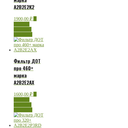
А2В2Е2К2
1900,00
₽
В
корзину
Быстрый
просмотр
Фильтр ДОТ
про 460+
марка
А2В2Е2АХ
1600,00
₽
В
корзину
Быстрый
просмотр