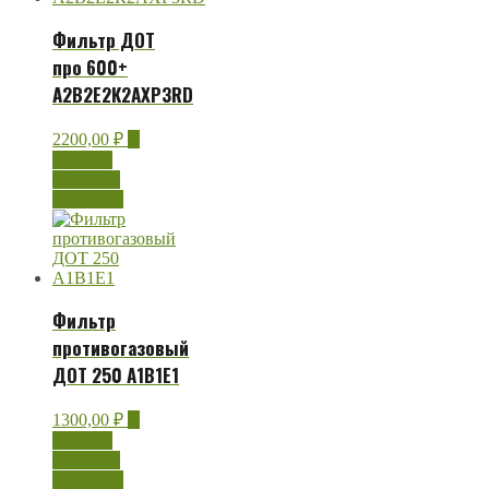
Фильтр ДОТ
про 600+
А2В2Е2К2АХР3RD
2200,00
₽
В
корзину
Быстрый
просмотр
Фильтр
противогазовый
ДОТ 250 А1В1Е1
1300,00
₽
В
корзину
Быстрый
просмотр