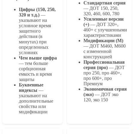
Стандартная серия
— ДОТ 150, 250,
Цифры (150, 250,
320, 460, 600, 780
320 и т.д.)
—
Усиленные версии
указывают на
(+)
— ДОТ 320+,
условное время
460+ с улучшенными
защитного
характеристиками
действия (в
Модификации (М)
минутах) при
— ДОТ М460, М600
определенных
с измененной
условиях
конструкцией
Чем выше цифра
Профессиональная
— тем больше
серия (про)
— ДОТ
сорбционная
про 250, про 460+,
емкость и время
про 600+, про
защиты
Премиум
Буквенные
Экономичная серия
индексы
—
(эко)
— ДОТ эко
указывают на
120, эко 150
дополнительные
свойства или
модификации