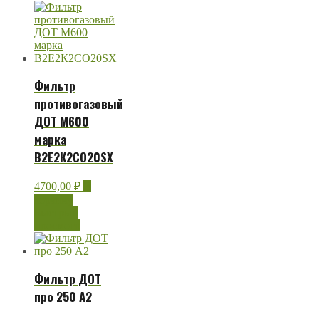
Фильтр
противогазовый
ДОТ М600
марка
В2Е2К2СО20SX
4700,00
₽
В
корзину
Быстрый
просмотр
Фильтр ДОТ
про 250 А2