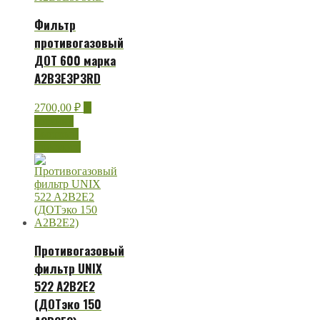
Фильтр
противогазовый
ДОТ 600 марка
А2В3Е3Р3RD
2700,00
₽
В
корзину
Быстрый
просмотр
Противогазовый
фильтр UNIX
522 A2B2E2
(ДОТэко 150