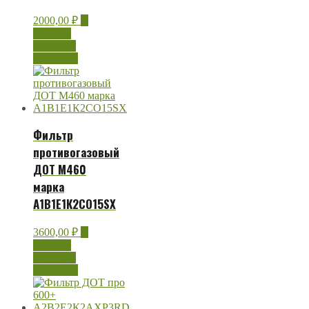
2000,00
₽
В
корзину
Быстрый
просмотр
Фильтр
противогазовый
ДОТ М460
марка
А1В1Е1К2СО15SX
3600,00
₽
В
корзину
Быстрый
просмотр