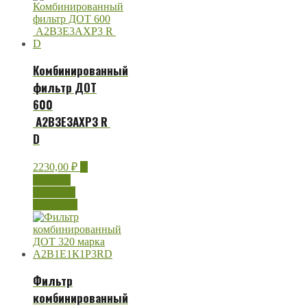
Комбинированный
фильтр ДОТ
600
А2В3Е3AXР3 R
D
2230,00
₽
В
корзину
Быстрый
просмотр
Фильтр
комбинированный