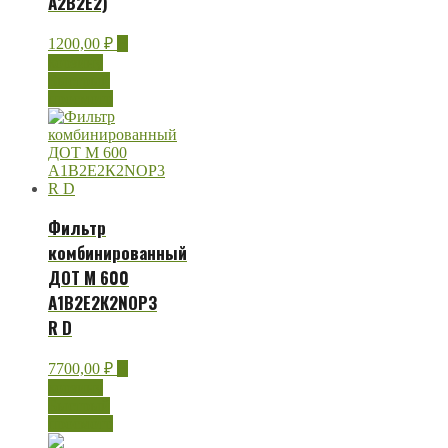
А2В2Е2)
1200,00
₽
В
корзину
Быстрый
просмотр
Фильтр
комбинированный
ДОТ М 600
А1В2Е2К2NOP3
R D
7700,00
₽
В
корзину
Быстрый
просмотр