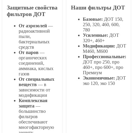
Защитные свойства
Наши фильтры ДОТ
фильтров ДОТ
Базовые:
ДОТ 150,
250, 320, 460, 600,
От аэрозолей
—
780
радиоактивной
Усиленные:
ДОТ
пыли,
320+, 460+
бактериальных
Модификации:
ДОТ
средств
М460, М600
От паров
—
Профессиональные:
органических
ДОТ про 250, про
соединений,
460+, про 600+, про
аммиака, кислых
Премиум
газов
Экономичные:
ДОТ
От специальных
эко 120, эко 150
веществ
— в
зависимости от
модификации
Комплексная
защита
—
большинство
фильтров
обеспечивают
многофакторную
защиту