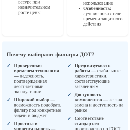
ресурс при
использование
незначительном
Особенность:
росте цены
лучшие показатели
времени защитного
действия
Почему выбирают фильтры ДОТ?
Проверенная
Предсказуемость
временем технология
работы
— стабильные
— надежность,
характеристики,
подтвержденная
соответствующие
десятилетиями
заявленным
эксплуатации
Доступность
Широкий выбор
—
компонентов
— легкая
возможность подобрать
замена и доступность на
фильтр под конкретные
рынке
задачи и бюджет
Соответствие
Простота и
стандартам
—
универсальность
—
производство по ГОСТ