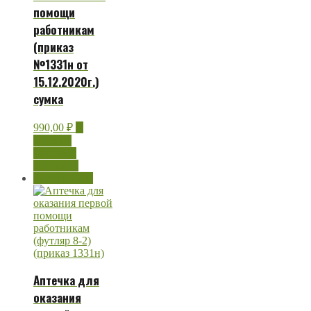
помощи
работникам
(приказ
№1331н от
15.12.2020г.)
сумка
990,00
₽
В
корзину
Быстрый
просмотр
Распродажа!
Аптечка для
оказания