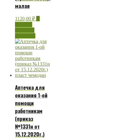
малая
1120,00
₽
В
корзину
Быстрый
просмотр
Аптечка для
оказания 1-ой
помощи
работникам
(приказ
№1331н от
15.12.2020г.)