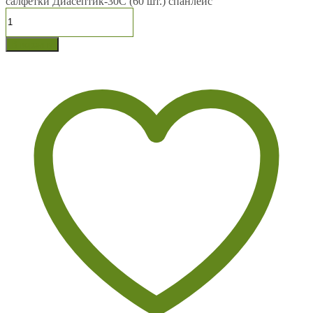
салфетки Диасептик-30С (60 шт.) спанлейс
В корзину