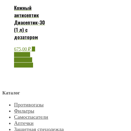
Кожный
антисептик
Диасептик-30
(1 л) с
дозатором
675,00
₽
В
корзину
Быстрый
просмотр
Каталог
Противогазы
Фильтры
Самоспасатели
Аптечки
Защитная спецодежда