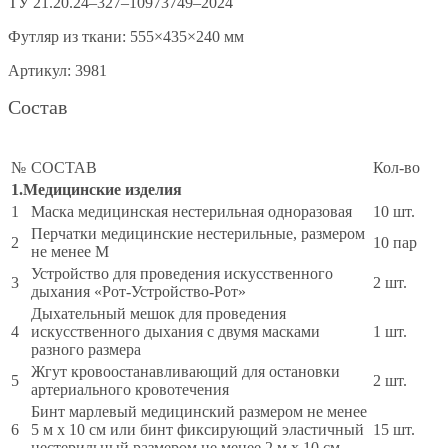
ТУ 21.20.24–327–10973749–2024
Футляр из ткани: 555×435×240 мм
Артикул: 3981
Состав
№
СОСТАВ
Кол-во
1.Медицинские изделия
1
Маска медицинская нестерильная одноразовая
10 шт.
Перчатки медицинские нестерильные, размером
2
10 пар
не менее М
Устройство для проведения искусственного
3
2 шт.
дыхания «Рот-Устройство-Рот»
Дыхательный мешок для проведения
4
искусственного дыхания с двумя масками
1 шт.
разного размера
Жгут кровоостанавливающий для остановки
5
2 шт.
артериального кровотечения
Бинт марлевый медицинский размером не менее
6
5 м х 10 см или бинт фиксирующий эластичный
15 шт.
нестерильный размером не менее 2 м x 10 см