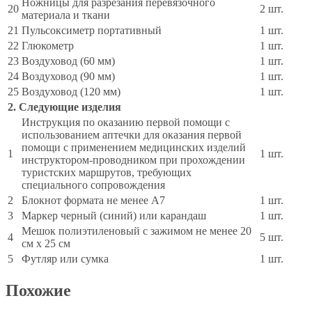
Ножницы для разрезания перевязочного
20
2 шт.
материала и ткани
21
Пульсоксиметр портативный
1 шт.
22
Глюкометр
1 шт.
23
Воздуховод (60 мм)
1 шт.
24
Воздуховод (90 мм)
1 шт.
25
Воздуховод (120 мм)
1 шт.
2. Следующие изделия
Инструкция по оказанию первой помощи с
использованием аптечки для оказания первой
помощи с применением медицинских изделий
1
1 шт.
инструктором-проводником при прохождении
туристских маршрутов, требующих
специального сопровождения
2
Блокнот формата не менее A7
1 шт.
3
Маркер черный (синий) или карандаш
1 шт.
Мешок полиэтиленовый с зажимом не менее 20
4
5 шт.
см х 25 см
5
Футляр или сумка
1 шт.
Похожие