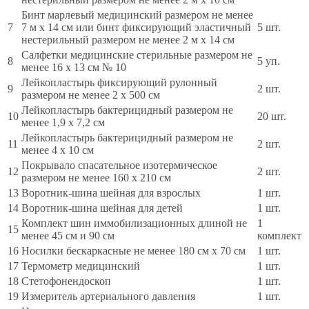
Бинт марлевый медицинский размером не менее
7
7 м х 14 см или бинт фиксирующий эластичный
5 шт.
нестерильный размером не менее 2 м x 14 см
Салфетки медицинские стерильные размером не
8
5 уп.
менее 16 х 13 см № 10
Лейкопластырь фиксирующий рулонный
9
2 шт.
размером не менее 2 х 500 см
Лейкопластырь бактерицидный размером не
10
20 шт.
менее 1,9 х 7,2 см
Лейкопластырь бактерицидный размером не
11
2 шт.
менее 4 х 10 см
Покрывало спасательное изотермическое
12
2 шт.
размером не менее 160 x 210 см
13
Воротник-шина шейная для взрослых
1 шт.
14
Воротник-шина шейная для детей
1 шт.
Комплект шин иммобилизационных длиной не
1
15
менее 45 см и 90 см
комплект
16
Носилки бескаркасные не менее 180 см x 70 см
1 шт.
17
Термометр медицинский
1 шт.
18
Стетофонендоскоп
1 шт.
19
Измеритель артериального давления
1 шт.