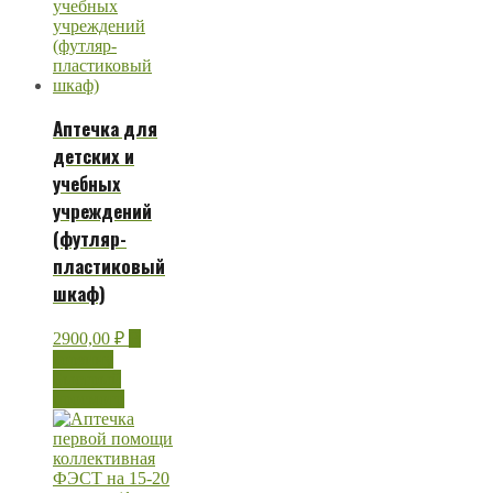
Аптечка для
детских и
учебных
учреждений
(футляр-
пластиковый
шкаф)
2900,00
₽
В
корзину
Быстрый
просмотр