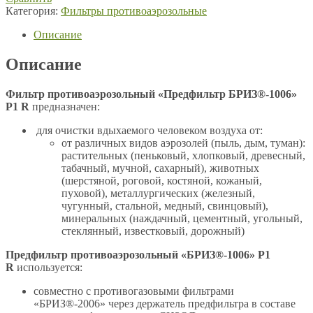
Категория:
Фильтры противоаэрозольные
Описание
Описание
Фильтр противоаэрозольный «Предфильтр БРИЗ®-1006»
P1 R
предназначен:
для очистки вдыхаемого человеком воздуха от:
от различных видов аэрозолей (пыль, дым, туман):
растительных (пеньковый, хлопковый, древесный,
табачный, мучной, сахарный), животных
(шерстяной, роговой, костяной, кожаный,
пуховой), металлургических (железный,
чугунный, стальной, медный, свинцовый),
минеральных (наждачный, цементный, угольный,
стеклянный, известковый, дорожный)
Предфильтр противоаэрозольный «БРИЗ®-1006» P1
R
используется:
совместно с противогазовыми фильтрами
«БРИЗ®-2006» через держатель предфильтра в составе