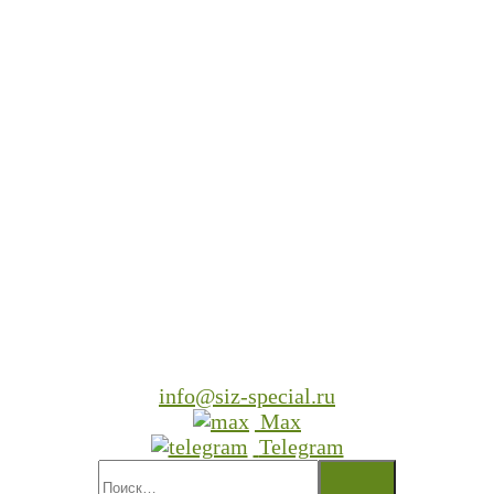
info@siz-special.ru
Max
Telegram