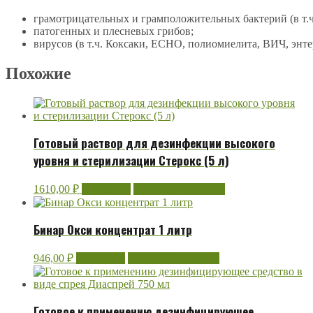
грамотрицательных и грамположительных бактерий (в т.ч
патогенных и плесневых грибов;
вирусов (в т.ч. Коксаки, ЕСНО, полиомиелита, ВИЧ, энте
Похожие
Готовый раствор для дезинфекции высокого
уровня и стерилизации Стерокс (5 л)
1610,00
₽
В корзину
Быстрый просмотр
Бинар Окси концентрат 1 литр
946,00
₽
В корзину
Быстрый просмотр
Готовое к применению дезинфицирующее