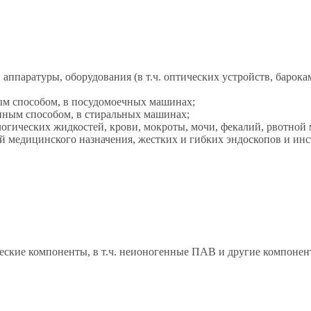
аппаратуры, оборудования (в т.ч. оптических устройств, барока
м способом, в посудомоечных машинах;
нным способом, в стиральных машинах;
огических жидкостей, крови, мокроты, мочи, фекалий, рвотной м
й медицинского назначения, жестких и гибких эндоскопов и и
еские компоненты, в т.ч. неионогенные ПАВ и другие компоне