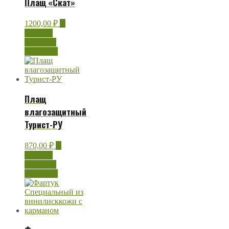
Плащ «Скат»
1200,00
₽
В
корзину
Быстрый
просмотр
Плащ
влагозащитный
Турист-РУ
870,00
₽
В
корзину
Быстрый
просмотр