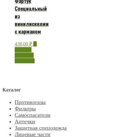
Фартук
Специальный
из
винилисккожи
с карманом
438,00
₽
В
корзину
Быстрый
просмотр
Каталог
Противогазы
Фильтры
Самоспасатели
Аптечки
Защитная спецодежда
Лицевые части