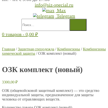
info@siz-special.ru
Max
Telegram
0 товаров -
0,00
₽
Главная
/
Защитная спецодежда
/
Комбинезоны
/
Комбинезоны
химической защиты
/ ОЗК комплект (новый)
ОЗК комплект (новый)
3300,00
₽
ОЗК (общевойсковой защитный комплект) — это средство
индивидуальной защиты, предназначенное для защиты
человека от отравляющих веществ.
Количество товара ОЗК комплект (новый)