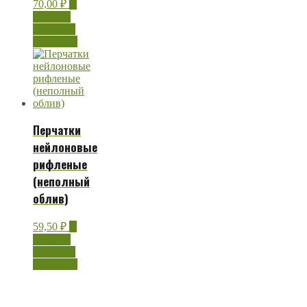
70,00
₽
В
корзину
Быстрый
просмотр
Перчатки
нейлоновые
рифленые
(неполный
облив)
59,50
₽
В
корзину
Быстрый
просмотр