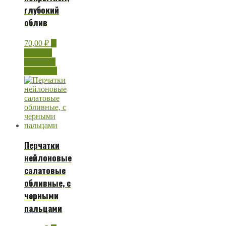
глубокий
облив
70,00
₽
В
корзину
Быстрый
просмотр
Перчатки
нейлоновые
салатовые
обливные, с
черными
пальцами