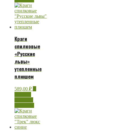
Краги
спилковые
«Русские
львы»
утепленные
плюшем
589,00
₽
В
корзину
Быстрый
просмотр