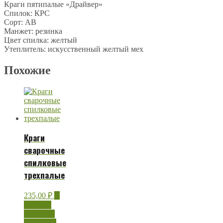
Краги пятипалые «Драйвер»
Спилок: КРС
Сорт: АВ
Манжет: резинка
Цвет спилка: желтый
Утеплитель: искусственный желтый мех
Похожие
Краги
сварочные
спилковые
трехпалые
235,00
₽
В
корзину
Быстрый
просмотр