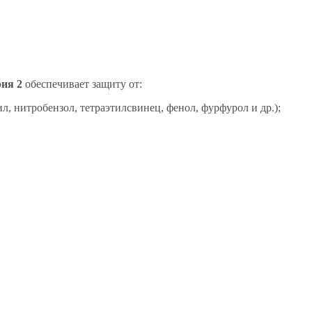
ия 2
обеспечивает защиту от:
л, нитробензол, тетраэтилсвинец, фенол, фурфурол и др.);