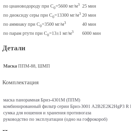
3
25 мин
по циановодороду при С
=5600 мг/м
0
3
20 мин
по диоксиду серы при С
=13300 мг/м
0
3
40 мин
по аммиаку при С
=3500 мг/м
0
3
6000 мин
по парам ртути при С
=13±1 мг/м
0
Детали
Маска
ППМ-88, ШМП
Комплектация
маска панорамная Бриз-4301М (ППМ)
комбинированный фильтр серии Бриз-3001 А2В2Е2К2HgР3 R
сумка для ношения и хранения противогаза
руководство по эксплуатации (одно на гофрокороб)