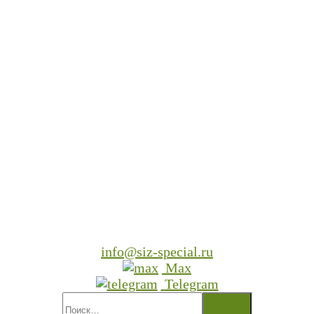
info@siz-special.ru
Max
Telegram