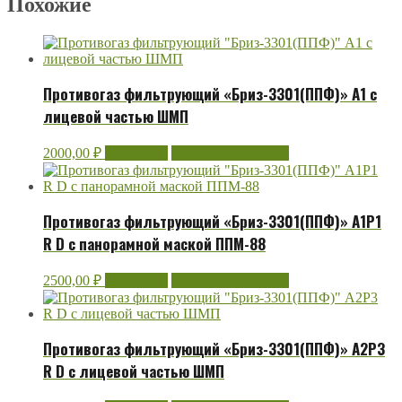
Похожие
Противогаз фильтрующий «Бриз-3301(ППФ)» А1 с
лицевой частью ШМП
2000,00
₽
В корзину
Быстрый просмотр
Противогаз фильтрующий «Бриз-3301(ППФ)» А1Р1
R D с панорамной маской ППМ-88
2500,00
₽
В корзину
Быстрый просмотр
Противогаз фильтрующий «Бриз-3301(ППФ)» А2Р3
R D с лицевой частью ШМП