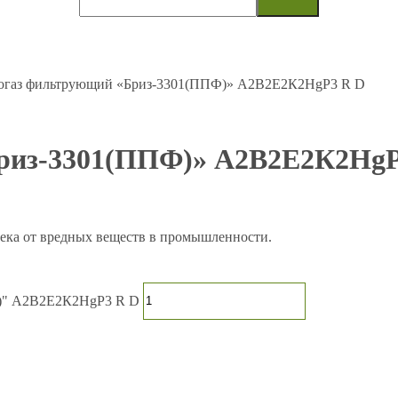
огаз фильтрующий «Бриз-3301(ППФ)» А2В2Е2К2HgР3 R D
риз-3301(ППФ)» А2В2Е2К2HgР
века от вредных веществ в промышленности.
Ф)" А2В2Е2К2HgР3 R D