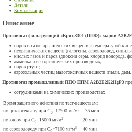
Детали
Комплектация
Описание
Противогаз фильтрующий «Бриз-3301 (ППФ)» марки A2B2E2
паров и газов органических веществ с температурой кипе
неорганических веществ (галогены, сероводород, синильна
кислых газов и паров (диоксид серы, хлорид водорода, фо
аммиака и его органических производных;
паров ртути;
аэрозольных частиц малотоксичных веществ (пыли, дым,
Противогаз промышленный ППФ ППМ А2В2Е2К2HgР3
пре
сотрудниками на химических производствах
Время защитного действия по тест-веществам:
3
35 мин
по циклогексану при С
=17500 мг/м
0
3
20 мин
по хлору при С
=15000 мг/м
0
3
40 мин
по сероводороду при С
=7100 мг/м
0