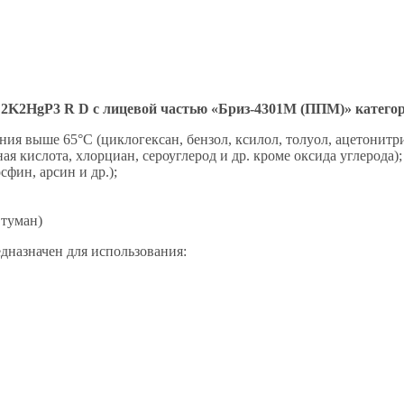
K2HgP3 R D с лицевой частью «Бриз-4301М (ППМ)» категор
ния выше 65°С (циклогексан, бензол, ксилол, толуол, ацетонитри
я кислота, хлорциан, сероуглерод и др. кроме оксида углерода);
сфин, арсин и др.);
 туман)
дназначен для использования: