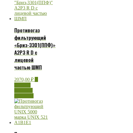
Противогаз
фильтрующий
«Бриз-3301(ППФ)»
А2Р3 R D с
лицевой
частью ШМП
2070,00
₽
В
корзину
Быстрый
просмотр