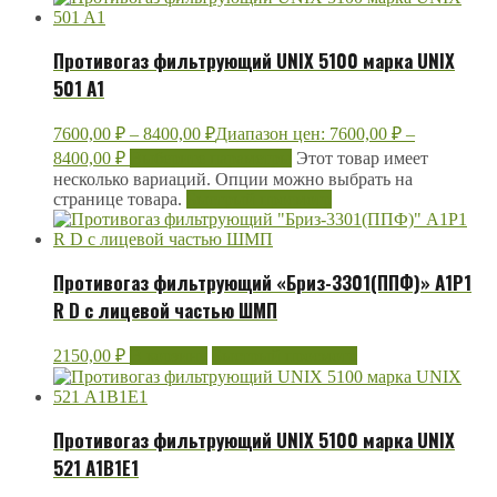
Противогаз фильтрующий UNIX 5100 марка UNIX
501 A1
7600,00
₽
–
8400,00
₽
Диапазон цен: 7600,00 ₽ –
8400,00 ₽
Выберите параметры
Этот товар имеет
несколько вариаций. Опции можно выбрать на
странице товара.
Быстрый просмотр
Противогаз фильтрующий «Бриз-3301(ППФ)» А1Р1
R D с лицевой частью ШМП
2150,00
₽
В корзину
Быстрый просмотр
Противогаз фильтрующий UNIX 5100 марка UNIX
521 А1В1Е1