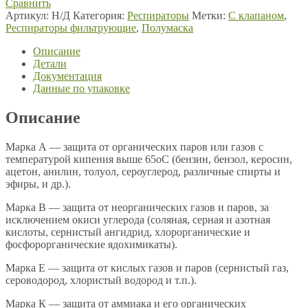
Сравнить
Артикул:
Н/Д
Категория:
Респираторы
Метки:
С клапаном
,
Респираторы фильтрующие
,
Полумаска
Описание
Детали
Документация
Данные по упаковке
Описание
Марка А — защита от органических паров или газов с
температурой кипения выше 65оС (бензин, бензол, керосин,
ацетон, анилин, толуол, сероуглерод, различные спирты и
эфиры, и др.).
Марка В — защита от неорганических газов и паров, за
исключением окиси углерода (соляная, серная и азотная
кислоты, сернистый ангидрид, хлорорганические и
фосфорорганические ядохимикаты).
Марка Е — защита от кислых газов и паров (сернистый газ,
сероводород, хлористый водород и т.п.).
Марка К — защита от аммиака и его органических