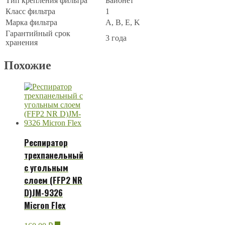
Тип крепления фильтра
Байонет
Класс фильтра
1
Марка фильтра
A, B, E, K
Гарантийный срок
3 года
хранения
Похожие
Респиратор
трехпанельный
с угольным
слоем (FFP2 NR
D)JM-9326
Micron Flex