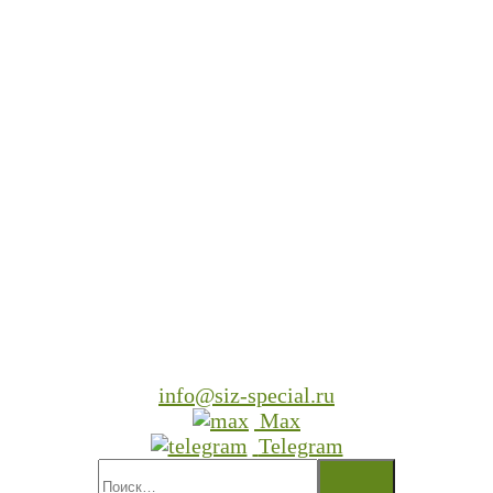
info@siz-special.ru
Max
Telegram