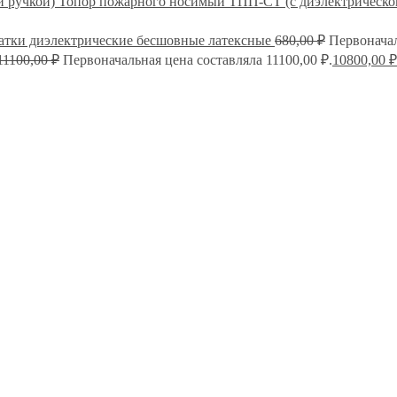
Топор пожарного носимый ТПП-СТ (с диэлектрическо
атки диэлектрические бесшовные латексные
680,00
₽
Первоначал
11100,00
₽
Первоначальная цена составляла 11100,00 ₽.
10800,00
₽