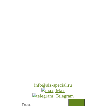
info@siz-special.ru
Max
Telegram