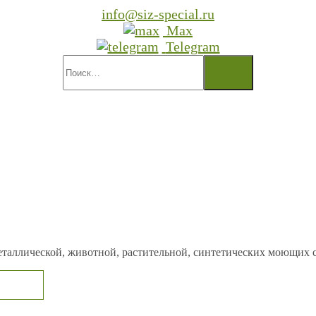
info@siz-special.ru
Max
Telegram
еталлической, животной, растительной, синтетических моющих ср