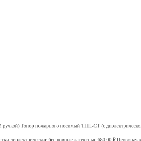
Топор пожарного носимый ТПП-СТ (с диэлектрическо
атки диэлектрические бесшовные латексные
680,00
₽
Первоначал