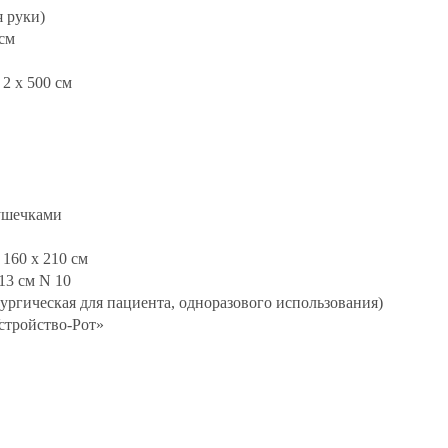
 руки)
 см
2 x 500 см
ушечками
160 x 210 см
13 см N 10
рургическая для пациента, одноразового использования)
стройство-Рот»