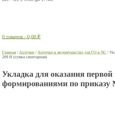
0 товаров -
0,00
₽
Главная
/
Аптечки
/
Аптечки и медимущество для ГО и ЧС
/ Ук
209 Н (сумка санитарная)
Укладка для оказания перво
формированиями по приказу М