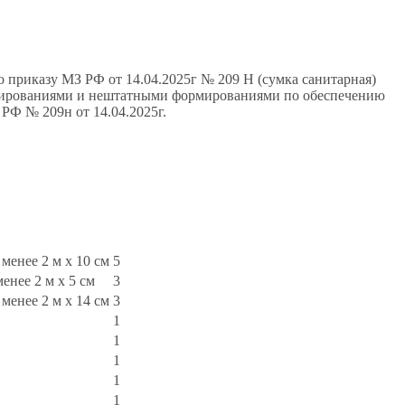
иказу МЗ РФ от 14.04.2025г № 209 Н (сумка санитарная)
мированиями и нештатными формированиями по обеспечению
РФ № 209н от 14.04.2025г.
енее 2 м x 10 см
5
нее 2 м x 5 см
3
енее 2 м x 14 см
3
1
1
1
1
1