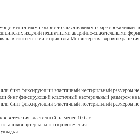
щи нештатными аварийно-спасательными формированиями по пр
медицинских изделий нештатными аварийно-спасательными фор
ана в соответствии с приказом Министерства здравоохранения 
м или бинт фиксирующий эластичный нестерильный размером не м
или бинт фиксирующий эластичный нестерильный размером не ме
м или бинт фиксирующий эластичный нестерильный размером не м
кровотечения эластичный не менее 100 см
 остановки артериального кровотечения
 укладки