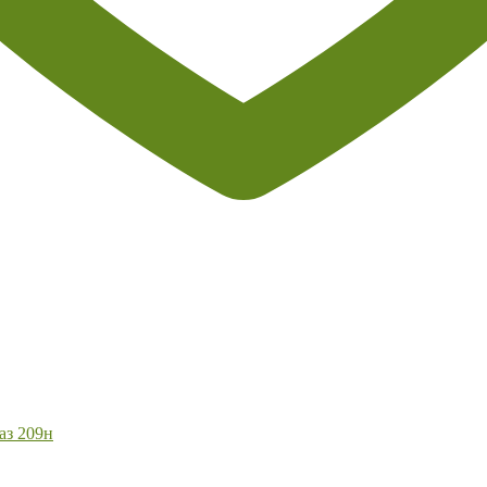
аз 209н