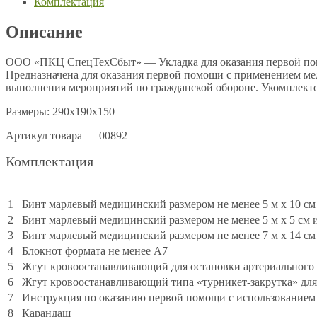
Комплектация
Описание
ООО «ПКЦ СпецТехСбыт» — Укладка для оказания первой помо
Предназначена для оказания первой помощи с применением 
выполнения мероприятий по гражданской обороне. Укомплектов
Размеры: 290х190х150
Артикул товара — 00892
Комплектация
1
Бинт марлевый медицинский размером не менее 5 м x 10 с
2
Бинт марлевый медицинский размером не менее 5 м x 5 см 
3
Бинт марлевый медицинский размером не менее 7 м x 14 с
4
Блокнот формата не менее A7
5
Жгут кровоостанавливающий для остановки артериального 
6
Жгут кровоостанавливающий типа «турникет-закрутка» для
7
Инструкция по оказанию первой помощи с использованием
8
Карандаш