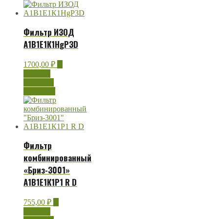
Фильтр ИЗОД
А1В1Е1К1HgP3D
1700,00
₽
В
корзину
Быстрый
просмотр
Фильтр
комбинированный
«Бриз-3001»
А1В1Е1К1Р1 R D
755,00
₽
В
корзину