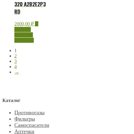
320 А2В2Е2Р3
RD
2000,00
₽
В
корзину
Быстрый
просмотр
1
2
3
4
→
Каталог
Противогазы
Фильтры
Самоспасатели
Аптечки