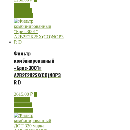
корзину
Быстрый
просмотр
Фильтр
комбинированный
«Бриз-3001»
А2В2Е2К2SX(CO)NOP3
R D
2615,00
₽
В
корзину
Быстрый
просмотр