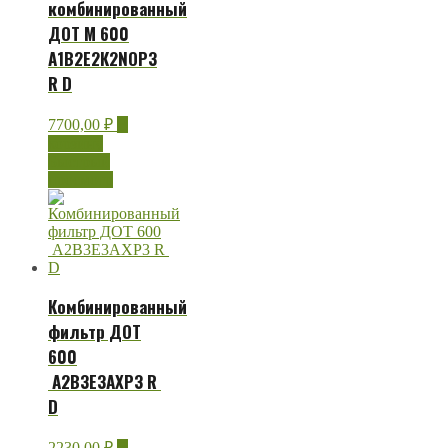
комбинированный
ДОТ М 600
А1В2Е2К2NOP3
R D
7700,00
₽
В
корзину
Быстрый
просмотр
Комбинированный
фильтр ДОТ
600
А2В3Е3AXР3 R
D
2230,00
₽
В