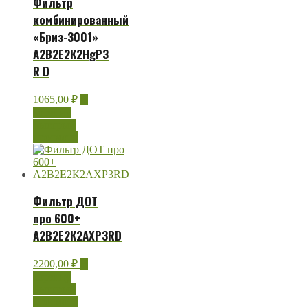
Фильтр
комбинированный
«Бриз-3001»
А2В2Е2К2HgР3
R D
1065,00
₽
В
корзину
Быстрый
просмотр
Фильтр ДОТ
про 600+
А2В2Е2К2АХР3RD
2200,00
₽
В
корзину
Быстрый
просмотр